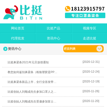
网站首页
比挺产品
视频专区
代理批发
资讯中心
走进比挺
资讯中心
栏目列表
[2020-12-31]
比挺鼻梁条2021年元旦放假通知
[2020-12-24]
教您如何鉴别鼻梁条（检验塑胶是PP料，还是回收料）
[2020-12-19]
比挺鼻梁条新品上市，全行业首发带味道的鼻梁条
[2020-11-26]
比挺创始人刘顺成先生参加口罩人之夜晚宴
[2020-11-20]
比挺创始人刘顺成先生受邀参加富士康“矩亿科技”交流会.