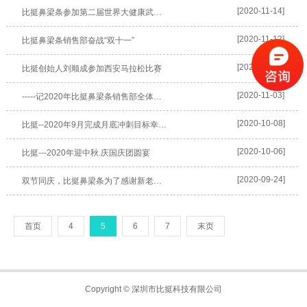
[2020-11-14]
比挺鼻梁条参加第二届世界大健康武汉博览会
[2020-11-12]
比挺鼻梁条销售部奋战“双十一”
[2020-11-09]
比挺创始人刘顺成参加西安马拉松比赛
[2020-11-03]
-----记2020年比挺鼻梁条销售部全体员工湖北宜昌三峡之旅
[2020-10-08]
比挺--2020年9月完成月底冲刺目标幸运大抽奖
[2020-10-06]
比挺---2020年迎中秋.庆国庆团圆宴
[2020-09-24]
双节同庆，比挺鼻梁条为了感谢新老客户对我司长期以来的支持和厚爱,特推出礼品回馈新老客户.
首页
4
5
6
7
末页
Copyright © 深圳市比挺科技有限公司