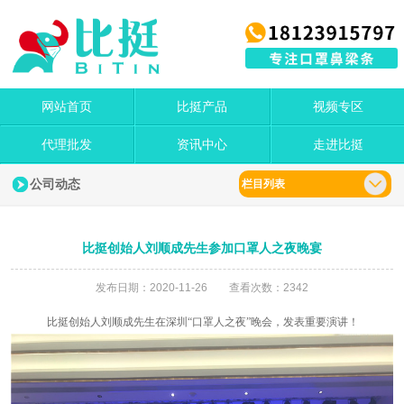
网站首页
比挺产品
视频专区
代理批发
资讯中心
走进比挺
公司动态
栏目列表
比挺创始人刘顺成先生参加口罩人之夜晚宴
发布日期：2020-11-26 查看次数：2342
比挺创始人刘顺成先生在深圳
“口罩人之夜”晚会，发表重要演讲！