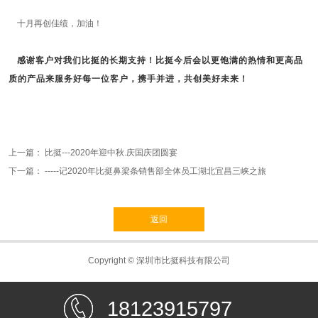
十月再创佳绩，加油！
感谢客户对我们比挺的长期支持！比挺今后会以更饱满的热情和更高品
质的产品来服务好每一位客户，携手并进，共创美好未来！
上一篇：
比挺---2020年迎中秋.庆国庆团圆宴
下一篇：
-----记2020年比挺鼻梁条销售部全体员工湖北宜昌三峡之旅
返回
Copyright © 深圳市比挺科技有限公司
18123915797