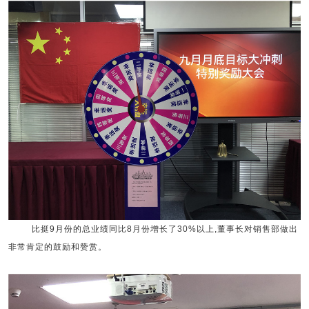
比挺
9
月份的
总
业绩同比
8
月份增长了
30%
以上
,
董事长
对销售部做出
非常肯定的鼓励和赞赏。