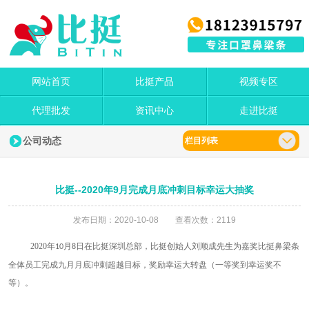
网站首页
比挺产品
视频专区
代理批发
资讯中心
走进比挺
公司动态
栏目列表
比挺--2020年9月完成月底冲刺目标幸运大抽奖
发布日期：2020-10-08 查看次数：2119
2020
年
月
日在比挺深圳总部，比挺创始人刘顺成先生为嘉奖比挺鼻梁条
10
8
全体员工完成九月月底冲刺超越目标，奖励幸运大转盘（一等奖到幸运奖不
等）。