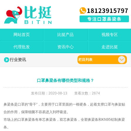
网站首页
比挺产品
视频专区
代理批发
资讯中心
走进比挺
行业资讯
栏目列表
口罩鼻梁条有哪些类型和规格？
发布日期：2020-08-13 查看次数：2674
鼻梁条是口罩的“骨干”，主要用于口罩里面的一根硬条，起着支撑口罩与鼻架贴
合的作用，保障细菌不容易进入到呼吸道。
市场上的口罩鼻梁条有单芯鼻梁条，双芯鼻梁条，全塑鼻梁条和KN95铝制鼻梁
条。