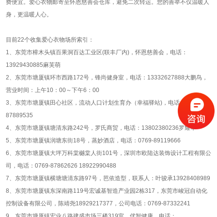
费便宜。爱心衣物邮寄至怀恩慈善会仓库，避免二次转运。您的善举不仅温暖人
身，更温暖人心。
目前22个收集爱心衣物场所索引：
1、东莞市樟木头镇百果洞百达工业区(联丰厂内)，怀恩慈善会，电话：
13929430885麻芙萌
2、东莞市塘厦镇环市西路172号，锋尚健身室，电话：13332627888大鹏鸟，
营业时间：上午10：00～下午6：00
3、东莞市塘厦镇田心社区，流动人口计划生育办（幸福驿站)，电话：0769-
87889535
4、东莞市塘厦镇塘清东路242号，罗氏商贸，电话：13802380236罗耀华
5、东莞市塘厦镇润塘东街18号，蒸妙酒店，电话：0769-89119666
6、东莞市塘厦镇大坪万科棠樾棠人街101号，深圳市欧陆达装饰设计工程有限公
司，电话：0769-87862626 18922990488
7、东莞市塘厦镇横塘塘清东路97号，芭依造型，联系人：叶骏承13928408989
8、东莞市塘厦镇东深南路119号宏诚基智造产业园2栋317，东莞市峻冠自动化
控制设备有限公司，陈靖尧18929217377，公司电话：0769-87332241
9、东莞市塘厦镇宏业八路建盛市场三楼319室，优智健康，电话：