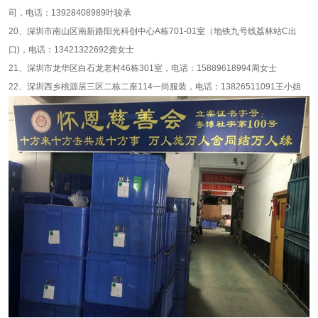
司，电话：13928408989叶骏承
20、深圳市南山区南新路阳光科创中心A栋701-01室（地铁九号线荔林站C出
口)，电话：13421322692龚女士
21、深圳市龙华区白石龙老村46栋301室，电话：15889618994周女士
22、深圳西乡桃源居三区二栋二座114一尚服装，电话：13826511091王小姐