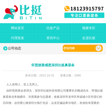
网站首页
比挺产品
视频专区
代理批发
资讯中心
走进比挺
公司动态
栏目列表
怀恩慈善感恩深圳比挺鼻梁条
发布日期：2022-10-31 查看次数：1680
人人肯帮人，世上无穷人。
由怀恩慈善会牵得头，深圳市比挺科技有限公司董事长刘顺成先生，带领比挺
鼻梁条业务杨腊丰、刘美菊参与志愿者，收集深圳市龙华区幸福城小区邻居们的
旧衣物，这些爱心物资经分拣打包后，运送至偏远寒冷地区，发放给有需要的