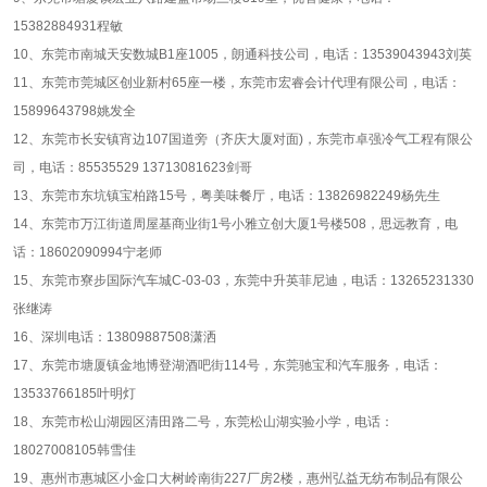
15382884931程敏
10、东莞市南城天安数城B1座1005，朗通科技公司，电话：13539043943刘英
11、东莞市莞城区创业新村65座一楼，东莞市宏睿会计代理有限公司，电话：
15899643798姚发全
12、东莞市长安镇宵边107国道旁（齐庆大厦对面)，东莞市卓强冷气工程有限公
司，电话：85535529 13713081623剑哥
13、东莞市东坑镇宝柏路15号，粤美味餐厅，电话：13826982249杨先生
14、东莞市万江街道周屋基商业街1号小雅立创大厦1号楼508，思远教育，电
话：18602090994宁老师
15、东莞市寮步国际汽车城C-03-03，东莞中升英菲尼迪，电话：13265231330
张继涛
16、深圳电话：13809887508潇洒
17、东莞市塘厦镇金地博登湖酒吧街114号，东莞驰宝和汽车服务，电话：
13533766185叶明灯
18、东莞市松山湖园区清田路二号，东莞松山湖实验小学，电话：
18027008105韩雪佳
19、惠州市惠城区小金口大树岭南街227厂房2楼，惠州弘益无纺布制品有限公