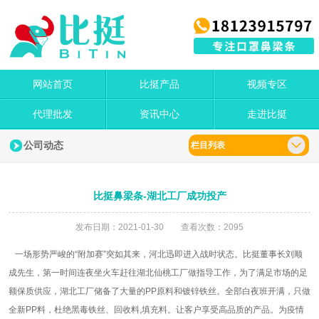
网站首页
比挺产品
视频专区
代理批发
资讯中心
走进比挺
公司动态
栏目列表
比挺鼻梁条-湖北工厂成功投产
发布日期：2021-01-30 查看次数：2095
一场形势严峻的“附加赛”突如其来，河北迅即进入战时状态。比挺董事长刘顺
成先生，第一时间连夜坐火车赶往湖北仙桃工厂做指导工作，为了满足市场的足
额保质供应，湖北工厂储备了大量的PP原料和镀锌铁丝。全部白夜班开满，只做
全新PP料，杜绝黑毒铁丝、回收料,填充料。让客户享受高品质的产品。为疫情