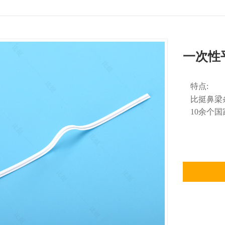
一次性
特点:
比挺鼻梁
10余个