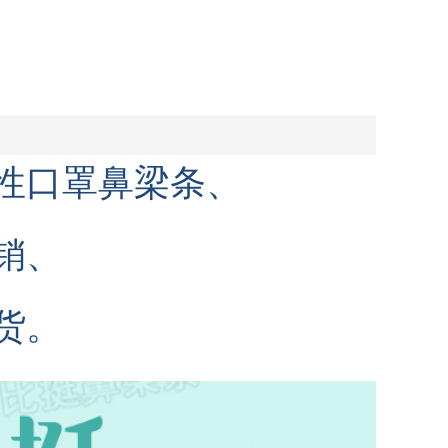
性口罩鼻梁条、
销、
货。