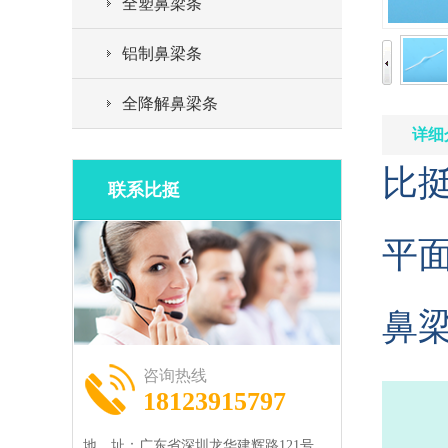
全塑鼻梁条
铝制鼻梁条
全降解鼻梁条
详细
比
联系比挺
平
鼻
咨询热线
18123915797
地 址：广东省深圳龙华建辉路121号