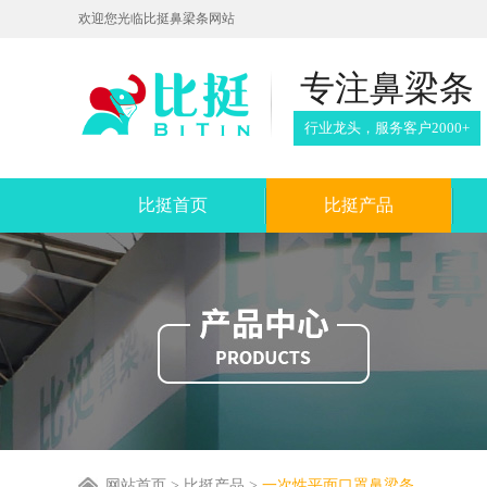
欢迎您光临比挺鼻梁条网站
专注鼻梁条
行业龙头，服务客户2000+
比挺首页
比挺产品
网站首页
> 比挺产品 >
一次性平面口罩鼻梁条