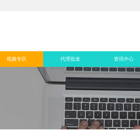
视频专区
代理批发
资讯中心