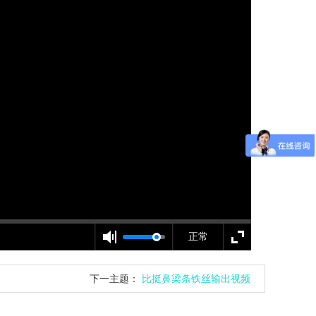
正常
下一主题：
比挺鼻梁条铁丝输出视频